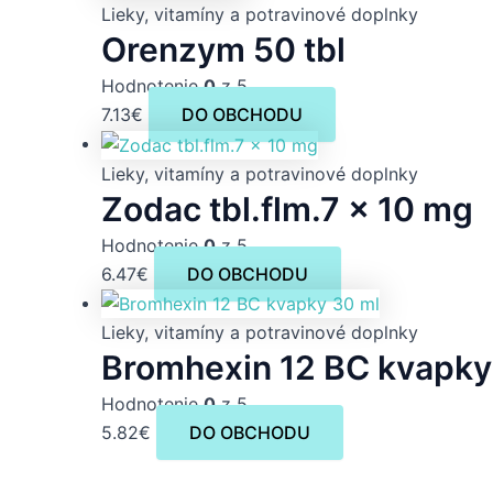
Lieky, vitamíny a potravinové doplnky
Orenzym 50 tbl
Hodnotenie
0
z 5
7.13
€
DO OBCHODU
Lieky, vitamíny a potravinové doplnky
Zodac tbl.flm.7 x 10 mg
Hodnotenie
0
z 5
6.47
€
DO OBCHODU
Lieky, vitamíny a potravinové doplnky
Bromhexin 12 BC kvapky
Hodnotenie
0
z 5
5.82
€
DO OBCHODU