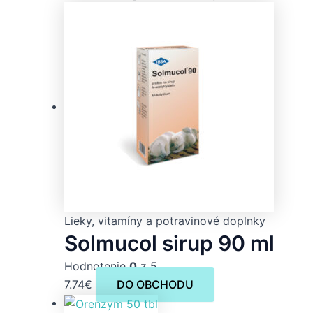
Lieky, vitamíny a potravinové doplnky
Solmucol sirup 90 ml
Hodnotenie
0
z 5
7.74
€
DO OBCHODU