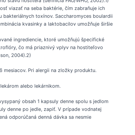
ho stavu hostiteľa (definícia FAO/WHO, 2002).1)
sť viazať na seba baktérie, čím zabraňuje ich
u bakteriálnych toxínov. Saccharomyces boulardii
ombinácia kvasinky a laktobacilov umožňuje širšie
tované ingrediencie, ktoré umožňujú špecifické
roflóry, čo má priaznivý vplyv na hostiteľovo
bson, 2004).2)
6 mesiacov. Pri alergii na zložky produktu.
 lekárom alebo lekárnikom.
vysypaný obsah 1 kapsuly denne spolu s jedlom
uly denne po jedle, zapiť. V prípade vodnatej
ovená odporúčaná denná dávka sa nesmie