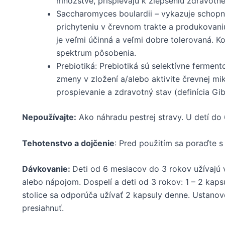
množstve, prispievajú k zlepšeniu zdravotné
Saccharomyces boulardii – vykazuje schopno
prichyteniu v črevnom trakte a produkovani
je veľmi účinná a veľmi dobre tolerovaná. K
spektrum pôsobenia.
Prebiotiká: Prebiotiká sú selektívne fermen
zmeny v zložení a/alebo aktivite črevnej mik
prospievanie a zdravotný stav (definícia Gi
Nepoužívajte:
Ako náhradu pestrej stravy. U detí do 
Tehotenstvo a dojčenie
: Pred použitím sa poraďte s
Dávkovanie:
Deti od 6 mesiacov do 3 rokov užívajú 
alebo nápojom. Dospelí a deti od 3 rokov: 1 – 2 kaps
stolice sa odporúča užívať 2 kapsuly denne. Ustan
presiahnuť.