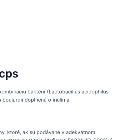
 cps
mbináciu baktérií (Lactobacillus acidophilus,
boulardii doplnenú o inulín a
zmy, ktoré, ak sú podávané v adekvátnom