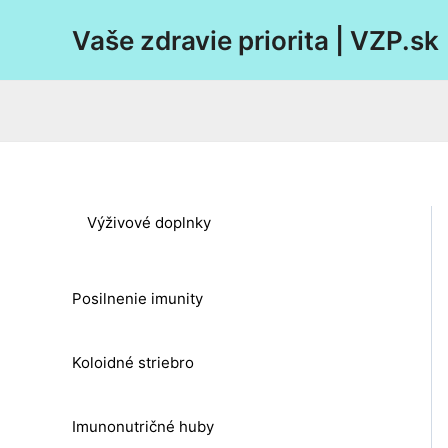
Preskočiť
Vaše zdravie priorita | VZP.sk
na
obsah
Výživové doplnky
Posilnenie imunity
Koloidné striebro
Imunonutričné huby