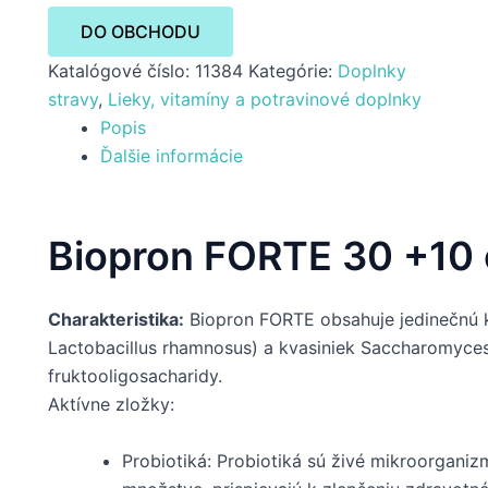
DO OBCHODU
Katalógové číslo:
11384
Kategórie:
Doplnky
stravy
,
Lieky, vitamíny a potravinové doplnky
Popis
Ďalšie informácie
Biopron FORTE 30 +10
Charakteristika:
Biopron FORTE obsahuje jedinečnú ko
Lactobacillus rhamnosus) a kvasiniek Saccharomyces 
fruktooligosacharidy.
Aktívne zložky:
Probiotiká: Probiotiká sú živé mikroorgani