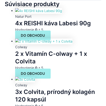
Súvisiace produkty
Natur Port
4x REISHI káva Labesi 90g
Hodnotenie
0
z 5
DO OBCHODU
Colway
2 x Vitamín C-olway + 1 x
Colvita
Hodnotenie
0
z 5
DO OBCHODU
Colway
3x Colvita, prírodný kolagén
120 kapsúl