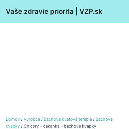
Preskočiť
Main
Vaše zdravie priorita | VZP.sk
na
Men
obsah
Domov
/
Výrobca
/
Bachova kvetová terapia
/
Bachove
kvapky
/ Chicory – čakanka – bachove kvapky