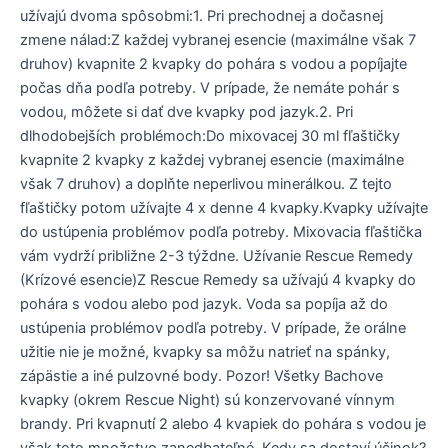
užívajú dvoma spôsobmi:1. Pri prechodnej a dočasnej
zmene nálad:Z každej vybranej esencie (maximálne však 7
druhov) kvapnite 2 kvapky do pohára s vodou a popíjajte
počas dňa podľa potreby. V prípade, že nemáte pohár s
vodou, môžete si dať dve kvapky pod jazyk.2. Pri
dlhodobejších problémoch:Do mixovacej 30 ml fľaštičky
kvapnite 2 kvapky z každej vybranej esencie (maximálne
však 7 druhov) a doplňte neperlivou minerálkou. Z tejto
fľaštičky potom užívajte 4 x denne 4 kvapky.Kvapky užívajte
do ustúpenia problémov podľa potreby. Mixovacia fľaštička
vám vydrží približne 2-3 týždne. Užívanie Rescue Remedy
(Krízové esencie)Z Rescue Remedy sa užívajú 4 kvapky do
pohára s vodou alebo pod jazyk. Voda sa popíja až do
ustúpenia problémov podľa potreby. V prípade, že orálne
užitie nie je možné, kvapky sa môžu natrieť na spánky,
zápästie a iné pulzovné body. Pozor! Všetky Bachove
kvapky (okrem Rescue Night) sú konzervované vínnym
brandy. Pri kvapnutí 2 alebo 4 kvapiek do pohára s vodou je