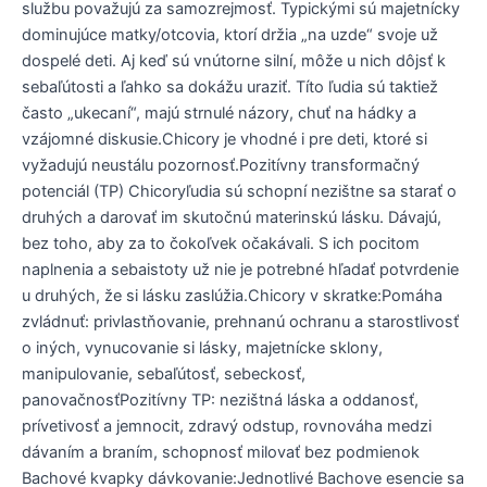
službu považujú za samozrejmosť. Typickými sú majetnícky
dominujúce matky/otcovia, ktorí držia „na uzde“ svoje už
dospelé deti. Aj keď sú vnútorne silní, môže u nich dôjsť k
sebaľútosti a ľahko sa dokážu uraziť. Títo ľudia sú taktiež
často „ukecaní“, majú strnulé názory, chuť na hádky a
vzájomné diskusie.Chicory je vhodné i pre deti, ktoré si
vyžadujú neustálu pozornosť.Pozitívny transformačný
potenciál (TP) Chicoryľudia sú schopní nezištne sa starať o
druhých a darovať im skutočnú materinskú lásku. Dávajú,
bez toho, aby za to čokoľvek očakávali. S ich pocitom
naplnenia a sebaistoty už nie je potrebné hľadať potvrdenie
u druhých, že si lásku zaslúžia.Chicory v skratke:Pomáha
zvládnuť: privlastňovanie, prehnanú ochranu a starostlivosť
o iných, vynucovanie si lásky, majetnícke sklony,
manipulovanie, sebaľútosť, sebeckosť,
panovačnosťPozitívny TP: nezištná láska a oddanosť,
prívetivosť a jemnocit, zdravý odstup, rovnováha medzi
dávaním a braním, schopnosť milovať bez podmienok
Bachové kvapky dávkovanie:Jednotlivé Bachove esencie sa