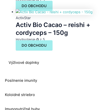
Hodnotenie
0
z 5
DO OBCHODU
ActivStar
Activ Bio Cacao – reishi +
cordyceps – 150g
Hodnotenie
0
z 5
DO OBCHODU
Výživové doplnky
Posilnenie imunity
Koloidné striebro
Imunonutričné huby