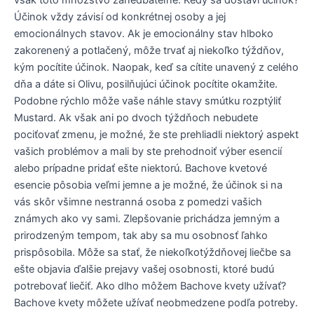
však toto množstvo zanedbateľné. Kedy sa dostaví účinok?
Účinok vždy závisí od konkrétnej osoby a jej
emocionálnych stavov. Ak je emocionálny stav hlboko
zakorenený a potlačený, môže trvať aj niekoľko týždňov,
kým pocítite účinok. Naopak, keď sa cítite unavený z celého
dňa a dáte si Olivu, posilňujúci účinok pocítite okamžite.
Podobne rýchlo môže vaše náhle stavy smútku rozptýliť
Mustard. Ak však ani po dvoch týždňoch nebudete
pociťovať zmenu, je možné, že ste prehliadli niektorý aspekt
vašich problémov a mali by ste prehodnoiť výber esencií
alebo prípadne pridať ešte niektorú. Bachove kvetové
esencie pôsobia veľmi jemne a je možné, že účinok si na
vás skôr všimne nestranná osoba z pomedzi vašich
známych ako vy sami. Zlepšovanie prichádza jemným a
prirodzeným tempom, tak aby sa mu osobnosť ľahko
prispôsobila. Môže sa stať, že niekoľkotýždňovej liečbe sa
ešte objavia ďalšie prejavy vašej osobnosti, ktoré budú
potrebovať liečiť. Ako dlho môžem Bachove kvety užívať?
Bachove kvety môžete užívať neobmedzene podľa potreby.