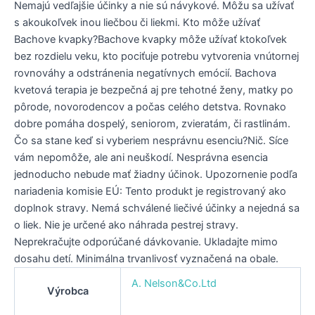
Nemajú vedľajšie účinky a nie sú návykové. Môžu sa užívať
s akoukoľvek inou liečbou či liekmi. Kto môže užívať
Bachove kvapky?Bachove kvapky môže užívať ktokoľvek
bez rozdielu veku, kto pociťuje potrebu vytvorenia vnútornej
rovnováhy a odstránenia negatívnych emócií. Bachova
kvetová terapia je bezpečná aj pre tehotné ženy, matky po
pôrode, novorodencov a počas celého detstva. Rovnako
dobre pomáha dospelý, seniorom, zvieratám, či rastlinám.
Čo sa stane keď si vyberiem nesprávnu esenciu?Nič. Síce
vám nepomôže, ale ani neuškodí. Nesprávna esencia
jednoducho nebude mať žiadny účinok. Upozornenie podľa
nariadenia komisie EÚ: Tento produkt je registrovaný ako
doplnok stravy. Nemá schválené liečivé účinky a nejedná sa
o liek. Nie je určené ako náhrada pestrej stravy.
Neprekračujte odporúčané dávkovanie. Ukladajte mimo
dosahu detí. Minimálna trvanlivosť vyznačená na obale.
A. Nelson&Co.Ltd
Výrobca