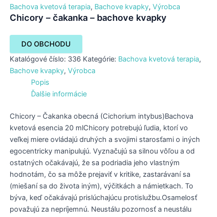
Bachova kvetová terapia
,
Bachove kvapky
,
Výrobca
Chicory – čakanka – bachove kvapky
DO OBCHODU
Katalógové číslo:
336
Kategórie:
Bachova kvetová terapia
,
Bachove kvapky
,
Výrobca
Popis
Ďalšie informácie
Chicory – Čakanka obecná (Cichorium intybus)Bachova
kvetová esencia 20 mlChicory potrebujú ľudia, ktorí vo
veľkej miere ovládajú druhých a svojimi starosťami o iných
egocentricky manipulujú. Vyznačujú sa silnou vôľou a od
ostatných očakávajú, že sa podriadia jeho vlastným
hodnotám, čo sa môže prejaviť v kritike, zastarávaní sa
(miešaní sa do života iným), výčitkách a námietkach. To
býva, keď očakávajú prislúchajúcu protislužbu.Osamelosť
považujú za nepríjemnú. Neustálu pozornosť a neustálu