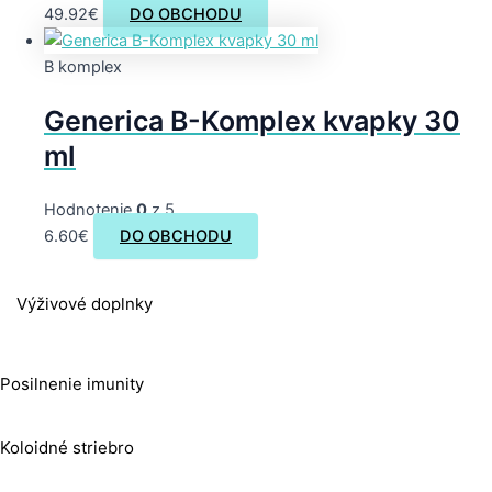
49.92
€
DO OBCHODU
B komplex
Generica B-Komplex kvapky 30
ml
Hodnotenie
0
z 5
6.60
€
DO OBCHODU
Výživové doplnky
Posilnenie imunity
Koloidné striebro