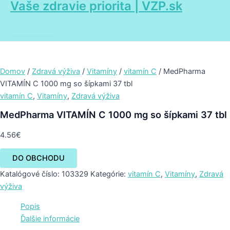
Vaše zdravie priorita | VZP.sk
Main
Preskočiť
Menu
na
obsah
Domov
/
Zdravá výživa
/
Vitamíny
/
vitamín C
/ MedPharma
VITAMÍN C 1000 mg so šípkami 37 tbl
vitamín C
,
Vitamíny
,
Zdravá výživa
MedPharma VITAMÍN C 1000 mg so šípkami 37 tbl
4.56
€
DO OBCHODU
Katalógové číslo:
103329
Kategórie:
vitamín C
,
Vitamíny
,
Zdravá
výživa
Popis
Ďalšie informácie