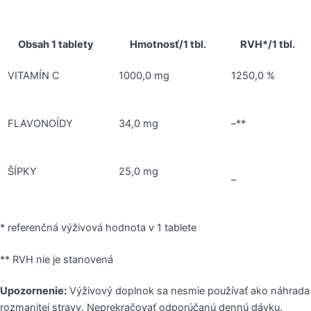
Obsah 1 tablety
Hmotnosť/1 tbl.
RVH*/1 tbl.
VITAMÍN C
1000,0 mg
1250,0 %
FLAVONOÍDY
34,0 mg
–**
ŠÍPKY
25,0 mg
–
* referenčná výživová hodnota v 1 tablete
** RVH nie je stanovená
Upozornenie:
Výživový doplnok sa nesmie používať ako náhrada
rozmanitej stravy. Neprekračovať odporúčanú dennú dávku.