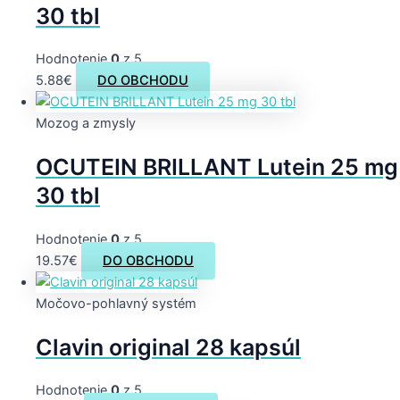
30 tbl
Hodnotenie
0
z 5
5.88
€
DO OBCHODU
Mozog a zmysly
OCUTEIN BRILLANT Lutein 25 mg
30 tbl
Hodnotenie
0
z 5
19.57
€
DO OBCHODU
Močovo-pohlavný systém
Clavin original 28 kapsúl
Hodnotenie
0
z 5