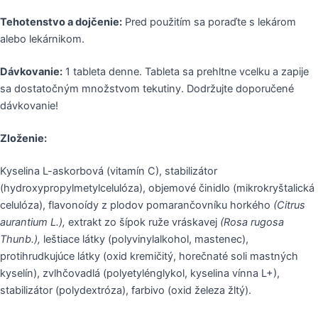
Tehotenstvo a dojčenie:
Pred použitím sa poraďte s lekárom
alebo lekárnikom.
Dávkovanie:
1 tableta denne. Tableta sa prehltne vcelku a zapije
sa dostatočným množstvom tekutiny. Dodržujte doporučené
dávkovanie!
Zloženie:
Kyselina L-askorbová (vitamín C), stabilizátor
(hydroxypropylmetylcelulóza), objemové činidlo (mikrokryštalická
celulóza), flavonoídy z plodov pomarančovníku horkého
(Citrus
aurantium L.),
extrakt zo šípok ruže vráskavej
(Rosa rugosa
Thunb.),
leštiace látky (polyvinylalkohol, mastenec),
protihrudkujúce látky (oxid kremičitý, horečnaté soli mastných
kyselín), zvlhčovadlá (polyetylénglykol, kyselina vínna L+),
stabilizátor (polydextróza), farbivo (oxid železa žltý).