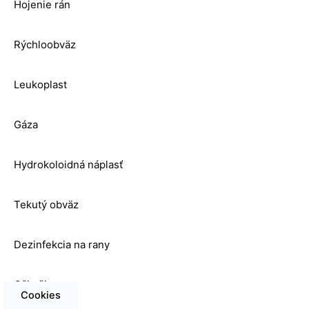
Hojenie rán
Rýchloobväz
Leukoplast
Gáza
Hydrokoloidná náplasť
Tekutý obväz
Dezinfekcia na rany
Oči uši nos
Cookies