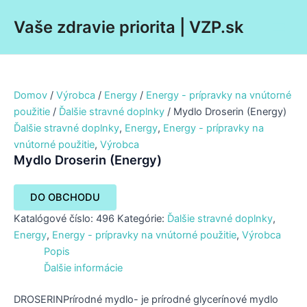
Preskočiť
Main
Vaše zdravie priorita | VZP.sk
na
Men
obsah
Domov
/
Výrobca
/
Energy
/
Energy - prípravky na vnútorné
použitie
/
Ďalšie stravné doplnky
/ Mydlo Droserin (Energy)
Ďalšie stravné doplnky
,
Energy
,
Energy - prípravky na
vnútorné použitie
,
Výrobca
Mydlo Droserin (Energy)
DO OBCHODU
Katalógové číslo:
496
Kategórie:
Ďalšie stravné doplnky
,
Energy
,
Energy - prípravky na vnútorné použitie
,
Výrobca
Popis
Ďalšie informácie
DROSERINPrírodné mydlo- je prírodné glycerínové mydlo