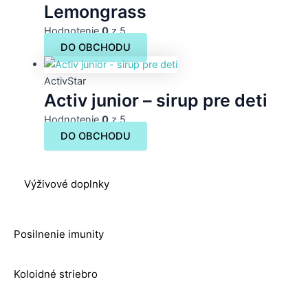
Lemongrass
Hodnotenie
0
z 5
DO OBCHODU
ActivStar
Activ junior – sirup pre deti
Hodnotenie
0
z 5
DO OBCHODU
Výživové doplnky
Posilnenie imunity
Koloidné striebro