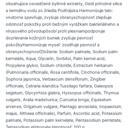
obsahujúce osvedčené bylinné extrakty, čisté prírodné silice
a termálnu vodu zo žriedla Podhájska.Harmonizuje telo:
vnútorne spevňuje, zvyšuje obranyschopnosť zlepšuje
odolnosť pokožky proti bežným vyrážkam bakteriálneho a
vírusového pôvodupôsobí proti plesniampodporuje
dozrievanie kožných buniek zvyšuje pevnosť
pokožkyHarmonizuje myseľ: zosilňuje pevnosť a
obranyschopnosťZloženie: Sodium palmate, Sodium palm
kernelate, Aqua, Glycerin, Sorbitol, Palm kernel acid,
Propylene glykol, Sodium chloride, Extractum herbarum
(Pulmonaria officinalis, Rosa centifolia, Cinchona officinalis,
Sophora japonica, Verbascum densiflorum, Zingiber
officinale, Cetraria islandica Tussilago farfara, Galeopsis
segetum, Glycyrrhiza glabra, Hyssopus officinalis, Thymus
vulgaris, Aralia madshurica, Curcuma longa, Equisetum
arvense, Origanum vulgare, Plantago anceolata, tropaeolum,
majus, Althaea officinalis), Parfum, Ascorbic acid, Potassium
palmate, Potassium palm kernelate, Pentasodium pentetate,
Tetrasodium etidronate.Hmotnosť: 100 g