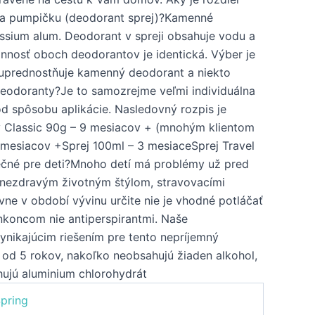
a pumpičku (deodorant sprej)?Kamenné
assium alum. Deodorant v spreji obsahuje vodu a
innosť oboch deodorantov je identická. Výber je
o uprednostňuje kamenný deodorant a niekto
 deodoranty?Je to samozrejme veľmi individuálna
 od spôsobu aplikácie. Nasledovný rozpis je
ý Classic 90g – 9 mesiacov + (mnohým klientom
 mesiacov +Sprej 100ml – 3 mesiaceSprej Travel
ečné pre deti?Mnoho detí má problémy už pred
nezdravým životným štýlom, stravovacími
ne v období vývinu určite nie je vhodné potláčať
nkoncom nie antiperspirantmi. Naše
ynikajúcim riešením pre tento nepríjemný
 od 5 rokov, nakoľko neobsahujú žiaden alkohol,
hujú aluminium chlorohydrát
Spring