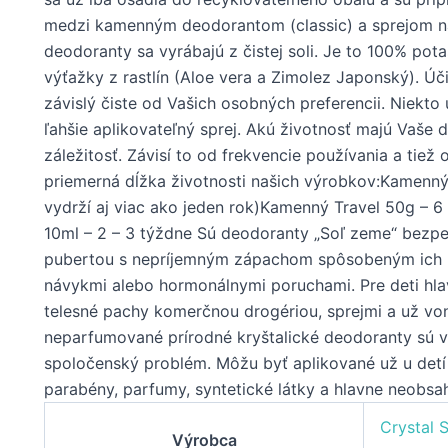
medzi kamenným deodorantom (classic) a sprejom n
deodoranty sa vyrábajú z čistej soli. Je to 100% pot
výťažky z rastlín (Aloe vera a Zimolez Japonský). Úč
závislý čiste od Vašich osobných preferencii. Niekt
ľahšie aplikovateľný sprej. Akú životnosť majú Vaše
záležitosť. Závisí to od frekvencie používania a tiež
priemerná dĺžka životnosti našich výrobkov:Kamenn
vydrží aj viac ako jeden rok)Kamenný Travel 50g – 6
10ml – 2 – 3 týždne Sú deodoranty „Soľ zeme“ bezp
pubertou s nepríjemným zápachom spôsobeným ich 
návykmi alebo hormonálnymi poruchami. Pre deti hlav
telesné pachy komerčnou drogériou, sprejmi a už vo
neparfumované prírodné kryštalické deodoranty sú v
spoločenský problém. Môžu byť aplikované už u detí
parabény, parfumy, syntetické látky a hlavne neobsa
Crystal 
Výrobca