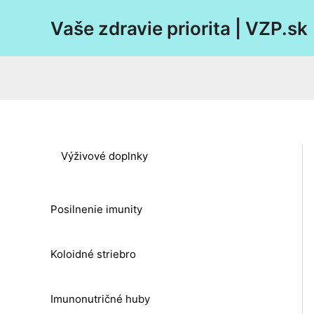
Preskočiť
Vaše zdravie priorita | VZP.sk
na
obsah
Výživové doplnky
Posilnenie imunity
Koloidné striebro
Imunonutričné huby