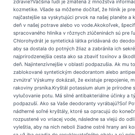
zdravie?Väčšina ľudí je zmätená z množstva informác
kozmetike. Všade sa môžeme dočítať, že hliník je pre 
najčastejšie sa vyskytujúci prvok na našej planéte
deň v našej potrave alebo vo vode.Akokoľvek, špeci
spracovaného hliníka v rôznych zlúčeninách sú pre 
Chlorohydrát je syntetická látka pridávaná do deodor
aby sa dostala do potných žliaz a zabránila ich sekré
najprirodzenejšia cesta ako sa zbaviť toxínov a škodli
deň. Najintenzívnejšie v oblasti podpazušia. Ak mu t
zablokované syntetickým deodorantom alebo antipers
zvnútra“ Výskumy dokázali, že existuje prepojenie, 
rakoviny prsníka.Kryštál potassium alum je prírodne 
vylučovanie potu. Má silné antibakteriálne účinky a
podpazuší. Ako sa Vaše deodoranty vyrábajú?Soľ Po
nádherné soľné kryštály, ktoré sa opracujú do kon
rozpustené vo vriacej vode, následne sa vlejú do odli
vyleštia, aby na nich neboli žiadne ostré hrany ani 
sa už iba osadia do recyklovateľného obalu a sú pri