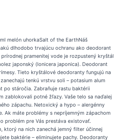
 ml melón uhorkaSalt of the EarthNáš
nakú dlhodobo trvajúcu ochranu ako deodorant
 prírodnej pramenitej vode je rozpustený kryštál
olez japonský (lonicera japonica). Deodorant
rímesy. Tieto kryštálové deodoranty fungujú na
e zanechajú tenkú vrstvu soli – potasium alum
 po stáročia. Zabraňuje rastu baktérii
 zablokovali potné žľazy. Vaše telo sa naďalej
ného zápachu. Netoxický a hypo – alergénny
le. Ak máte problémy s nepríjemným zápachom
o problém pre Vás prestáva existovať.
ktorý na nich zanechá jemný filter účinnej
nujete baktérie – eliminujete pachy. Deodoranty