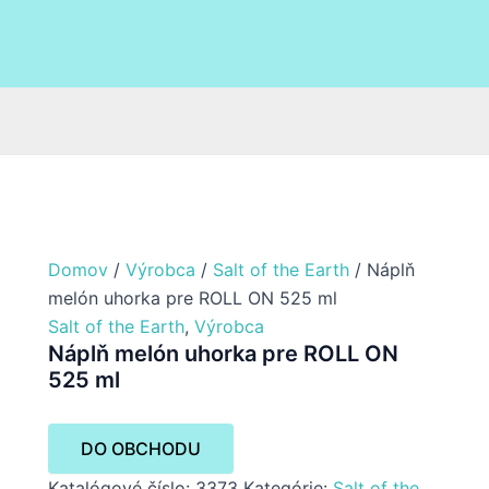
Domov
/
Výrobca
/
Salt of the Earth
/ Náplň
melón uhorka pre ROLL ON 525 ml
Salt of the Earth
,
Výrobca
Náplň melón uhorka pre ROLL ON
525 ml
DO OBCHODU
Katalógové číslo:
3373
Kategórie:
Salt of the