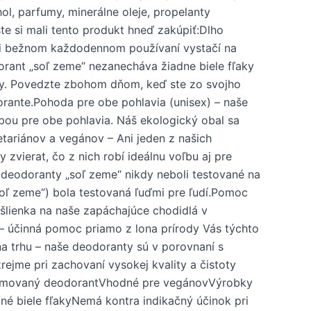
l, parfumy, minerálne oleje, propelanty
ste si mali tento produkt hneď zakúpiť:Dlho
ri bežnom každodennom používaní vystačí na
dorant „soľ zeme“ nezanecháva žiadne biele fľaky
y. Povedzte zbohom dňom, keď ste zo svojho
orante.Pohoda pre obe pohlavia (unisex) – naše
ou pre obe pohlavia. Náš ekologický obal sa
tariánov a vegánov – Ani jeden z našich
zvierat, čo z nich robí ideálnu voľbu aj pre
 deodoranty „soľ zeme“ nikdy neboli testované na
soľ zeme“) bola testovaná ľuďmi pre ľudí.Pomoc
šlienka na naše zapáchajúce chodidlá v
t – účinná pomoc priamo z lona prírody Vás týchto
na trhu – naše deodoranty sú v porovnaní s
jme pri zachovaní vysokej kvality a čistoty
rfumovaný deodorantVhodné pre vegánovVýrobky
né biele fľakyNemá kontra indikačný účinok pri