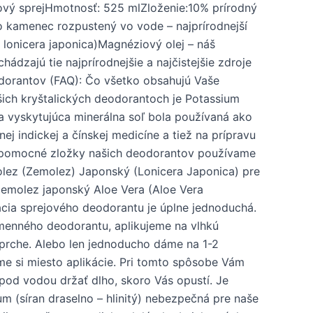
ový sprejHmotnosť: 525 mlZloženie:10% prírodný
vo kamenec rozpustený vo vode – najprírodnejší
 lonicera japonica)Magnéziový olej – náš
dzajú tie najprírodnejšie a najčistejšie zdroje
dorantov (FAQ): Čo všetko obsahujú Vaše
ich kryštalických deodorantoch je Potassium
sa vyskytujúca minerálna soľ bola používaná ako
ej indickej a čínskej medicíne a tiež na prípravu
Ako pomocné zložky našich deodorantov používame
molez (Zemolez) Japonský (Lonicera Japonica) pre
 zemolez japonský Aloe Vera (Aloe Vera
ácia sprejového deodorantu je úplne jednoduchá.
kamenného deodorantu, aplikujeme na vlhkú
sprche. Alebo len jednoducho dáme na 1-2
e si miesto aplikácie. Pri tomto spôsobe Vám
pod vodou držať dlho, skoro Vás opustí. Je
m (síran draselno – hlinitý) nebezpečná pre naše