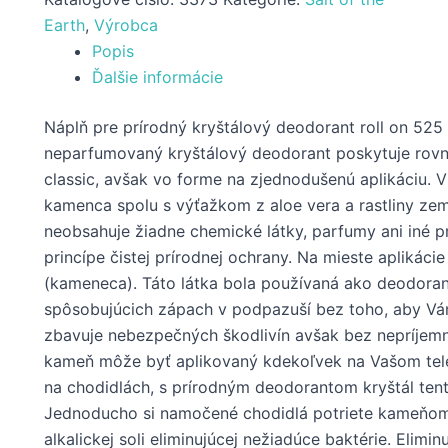
Earth
,
Výrobca
Popis
Ďalšie informácie
Náplň pre prírodný kryštálový deodorant roll on 525
neparfumovaný kryštálový deodorant poskytuje rov
classic, avšak vo forme na zjednodušenú aplikáciu. V
kamenca spolu s výťažkom z aloe vera a rastliny zem
neobsahuje žiadne chemické látky, parfumy ani iné p
princípe čistej prírodnej ochrany. Na mieste aplikáci
(kameneca). Táto látka bola používaná ako deodorant
spôsobujúcich zápach v podpazuší bez toho, aby Vám
zbavuje nebezpečných škodlivín avšak bez nepríjem
kameň môže byť aplikovaný kdekoľvek na Vašom te
na chodidlách, s prírodným deodorantom kryštál tent
Jednoducho si namočené chodidlá potriete kameňom, 
alkalickej soli eliminujúcej nežiadúce baktérie. Elimi