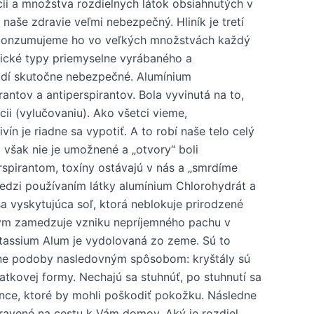
ii a množstva rozdielnych látok obsiahnutých v
naše zdravie veľmi nebezpečný. Hliník je tretí
 a konzumujeme ho vo veľkých množstvách každý
fické typy priemyselne vyrábaného a
ľudí skutočne nebezpečné. Alumínium
antov a antiperspirantov. Bola vyvinutá na to,
cii (vylučovaniu). Ako všetci vieme,
vín je riadne sa vypotiť. A to robí naše telo celý
o však nie je umožnené a „otvory“ boli
pirantom, toxíny ostávajú v nás a „smrdíme
medzi používaním látky alumínium Chlorohydrát a
sa vyskytujúca soľ, ktorá neblokuje prirodzené
 tým zamedzuje vzniku nepríjemného pachu v
tassium Alum je vydolovaná zo zeme. Sú to
ečne podoby nasledovným spôsobom: kryštály sú
atkovej formy. Nechajú sa stuhnúť, po stuhnutí sa
konce, ktoré by mohli poškodiť pokožku. Následne
pravené na cestu k Vám domov. Aký je rozdiel