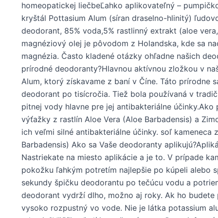
homeopatickej liečbeĽahko aplikovateľný – pumpičk
kryštál Pottasium Alum (síran draselno-hlinitý) ľudo
deodorant, 85% voda,5% rastlinný extrakt (aloe vera,
magnéziový olej je pôvodom z Holandska, kde sa nachá
magnézia. Často kladené otázky ohľadne našich deo
prírodné deodoranty?Hlavnou aktívnou zložkou v naš
Alum, ktorý získavame z baní v Číne. Táto prírodne 
deodorant po tisícročia. Tiež bola používaná v tradičn
pitnej vody hlavne pre jej antibakteriálne účinky.
výťažky z rastlín Aloe Vera (Aloe Barbadensis) a Zi
ich veľmi silné antibakteriálne účinky. soľ kameneca
Barbadensis) Ako sa Vaše deodoranty aplikujú?Aplik
Nastriekate na miesto aplikácie a je to. V prípade 
pokožku ľahkým potretím najlepšie po kúpeli alebo 
sekundy špičku deodorantu po tečúcu vodu a potriem
deodorant vydrží dlho, možno aj roky. Ak ho budete 
vysoko rozpustný vo vode. Nie je látka potassium alu