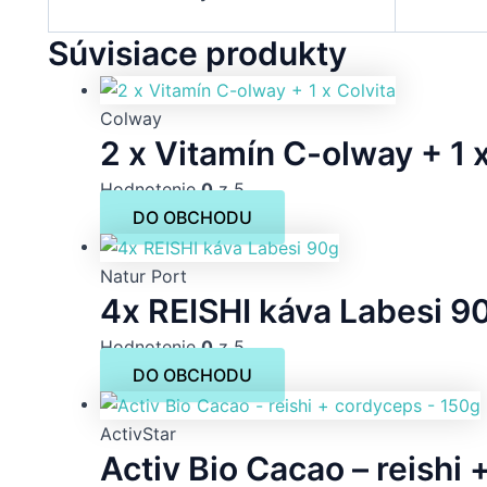
Súvisiace produkty
Colway
2 x Vitamín C-olway + 1 x
Hodnotenie
0
z 5
DO OBCHODU
Natur Port
4x REISHI káva Labesi 9
Hodnotenie
0
z 5
DO OBCHODU
ActivStar
Activ Bio Cacao – reishi