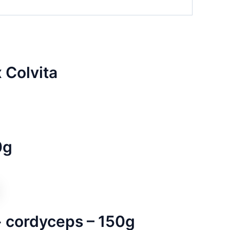
 Colvita
0g
 + cordyceps – 150g