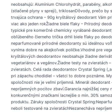
neobsahujú: Alumínium Chlorohydrát, parabény, alkoho
(stlačené plyny v spreji), triklosanDôvody, prečo by 
trvajúca ochrana – 90g kryštálový deodorant Vám p
viac ako jeden rokŽiadne biele fľaky – Prírodný deo
typické pre komerčné chemicky vyrábané deodorant
obľúbeného čierneho trička drhli biele fľaky po deod
neparfumované prírodné deodoranty sú ideálnou voľb
vyníma dobre na akejkoľvek poličke.Vhodné pre vege
kryštálových deodorantov neobsahuje žiadne deriváty 
vegetariánov a vegánov.Žiadne testy na zvieratách –
zvieratách. Celá rada deodorantov Crystal Spring („
pri zápachu chodidiel – všetci to dobre poznáme. My
spoločnosti nie je veľmi príjemná. Minerál deodoran
nepríjemných pocitov zbaví.Garancia najnižšej ceny 
konkurenčnými značkami lacnejšie o min. 30% samozre
produktu. Záruky spoločnosti Crystal Spring:Nepa
neboli testované na zvieratáchNezanecháva nepríjem