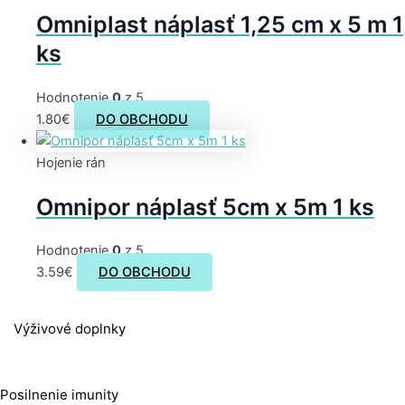
Omniplast náplasť 1,25 cm x 5 m 1
ks
Hodnotenie
0
z 5
1.80
€
DO OBCHODU
Hojenie rán
Omnipor náplasť 5cm x 5m 1 ks
Hodnotenie
0
z 5
3.59
€
DO OBCHODU
Výživové doplnky
Posilnenie imunity