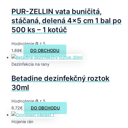
PUR-ZELLIN vata buničitá,
stáčaná, delená 4×5 cm 1 bal po
500 ks – 1 kotúč
Hodnotenie
0
z 5
1.89
€
DO OBCHODU
Dezinfekcia na rany
Betadine dezinfekčný roztok
30ml
Hodnotenie
0
z 5
6.72
€
DO OBCHODU
Hojenie rán