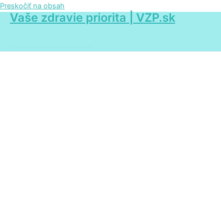
Preskočiť na obsah
Vaše zdravie priorita | VZP.sk
Main Menu