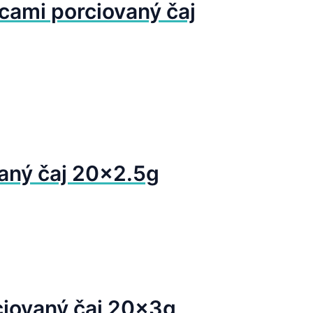
icami porciovaný čaj
aný čaj 20×2.5g
iovaný čaj 20x3g