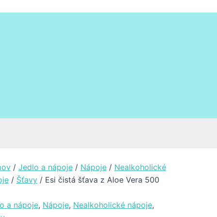
ov
/
Jedlo a nápoje
/
Nápoje
/
Nealkoholické
oje
/
Šťavy
/ Esi čistá šťava z Aloe Vera 500
o a nápoje
,
Nápoje
,
Nealkoholické nápoje
,