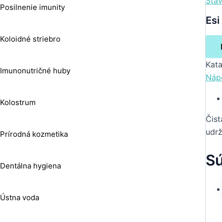
Šťa
Posilnenie imunity
Esi
Koloidné striebro
Kata
Imunonutričné huby
Náp
Kolostrum
Čist
udrž
Prírodná kozmetika
Sú
Dentálna hygiena
Ústna voda