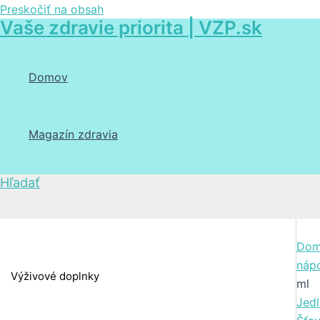
Preskočiť na obsah
Vaše zdravie priorita | VZP.sk
Domov
Magazín zdravia
Hľadať
Dom
náp
Výživové doplnky
ml
Jedl