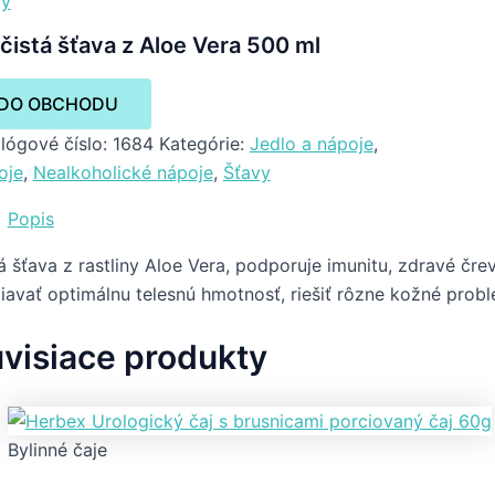
vy
 čistá šťava z Aloe Vera 500 ml
DO OBCHODU
lógové číslo:
1684
Kategórie:
Jedlo a nápoje
,
oje
,
Nealkoholické nápoje
,
Šťavy
Popis
á šťava z rastliny Aloe Vera, podporuje imunitu, zdravé čre
iavať optimálnu telesnú hmotnosť, riešiť rôzne kožné prob
visiace produkty
Bylinné čaje