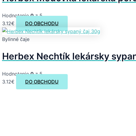
Hodnotenie
0
z 5
3.12
€
DO OBCHODU
Bylinné čaje
Herbex Nechtík lekársky sypan
Hodnotenie
0
z 5
3.12
€
DO OBCHODU