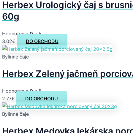
Herbex Urologický čaj s brusn
60g
Hodnotenie
0
z 5
3.02
€
DO OBCHODU
Bylinné čaje
Herbex Zelený jačmeň porciov
Hodnotenie
0
z 5
2.77
€
DO OBCHODU
Bylinné čaje
Herbex Medovka lekárska porc